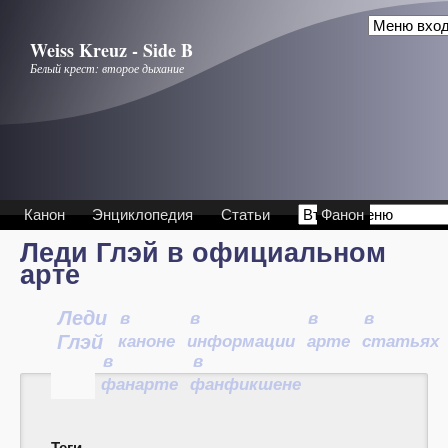
Перейти к основному содержанию
Weiss Kreuz - Side B
Белый крест: второе дыхание
Канон
Энциклопедия
Статьи
Фанон
Леди Глэй в официальном
арте
Леди
в
в
в
в
Глэй
каноне
информации
арте
статьях
в
в
фанарте
фанфикшене
Теги