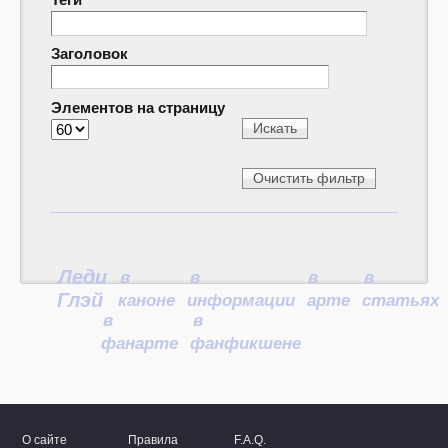
Заголовок
Элементов на страницу
Леди
в
в
в
в
Глэй
каноне
информации
арте
статьях
в
в
фанарте
фанфикшене
О сайте
Правила
F.A.Q.