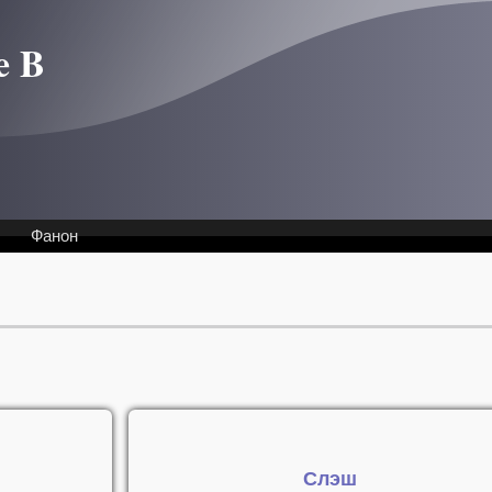
e B
Фанон
Слэш