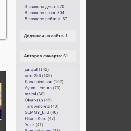
В разделе джен: 870
В разделе слэш: 304
В разделе рейтинг: 37
Додзинси на сайте: 1
Авторов фанарта:
61
junajull
(142)
error256
(109)
Kanashimi-san
(102)
Ayumi Lemura
(73)
maitai
(66)
Olvar-san
(49)
Taro Amoretti
(48)
SEMMY_bird
(48)
Hitomi Koro
(47)
Yuzik
(41)
Seguchi-sama
(38)