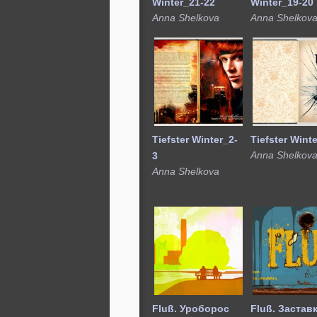
Winter_21-22
Winter_19-20
Anna Shelkova
Anna Shelkov
Tiefster Winter_2-
Tiefster Wint
Anna Shelkov
3
Anna Shelkova
Fluß. Уроборос
Fluß. Застав