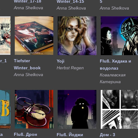
Winter_17-18
Winter_14-15
5
a
Anna Shelkova
Anna Shelkova
Anna Shelkova
er_1
Tiefster
Yoji
Fluß. Хидака и
a
Winter_book
Herbst Regen
водолаз
Anna Shelkova
Ковалевская
Катерина
ка
Fluß. Дрон
Fluß. Йоджи
Дом - 3