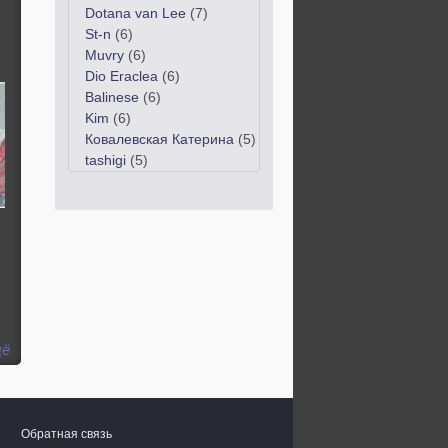
Dotana van Lee
(7)
St-n
(6)
Muvry
(6)
Dio Eraclea
(6)
Balinese
(6)
Kim
(6)
Ковалевская Катерина
(5)
tashigi
(5)
ё
Обратная связь