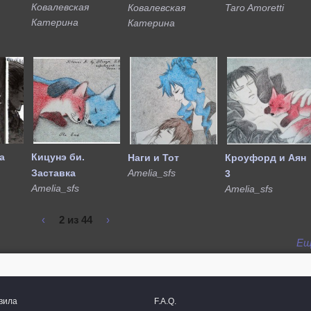
Ковалевская
Ковалевская
Taro Amoretti
Катерина
Катерина
а
Кицунэ би.
Наги и Тот
Кроуфорд и Аян
Заставка
Amelia_sfs
3
Amelia_sfs
Amelia_sfs
‹
2 из 44
›
Ещ
вила
F.A.Q.