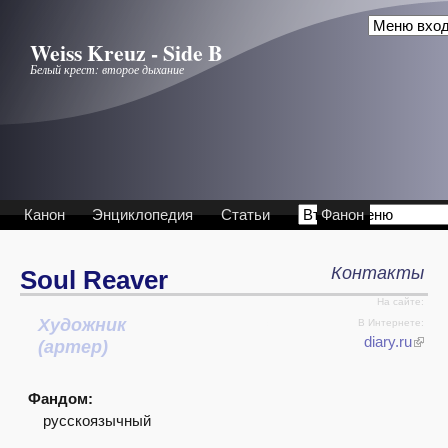
Перейти к основному содержанию
Weiss Kreuz - Side B
Белый крест: второе дыхание
Канон
Энциклопедия
Статьи
Фанон
Контакты
Soul Reaver
На сайте:
Художник
Интервью
В Интернете:
diary.ru
(артер)
Фандом:
русскоязычный