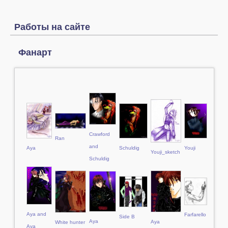
Работы на сайте
Фанарт
Crawford
Ran
and
Aya
Schuldig
Youji
Youji_sketch
Schuldig
Aya and
Farfarello
Side B
Aya
Aya
White hunter
Aya