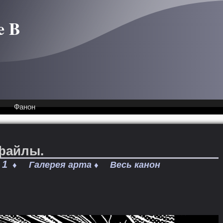
e B
Фанон
офайлы.
 1
Галерея арта
Весь канон
♦
♦