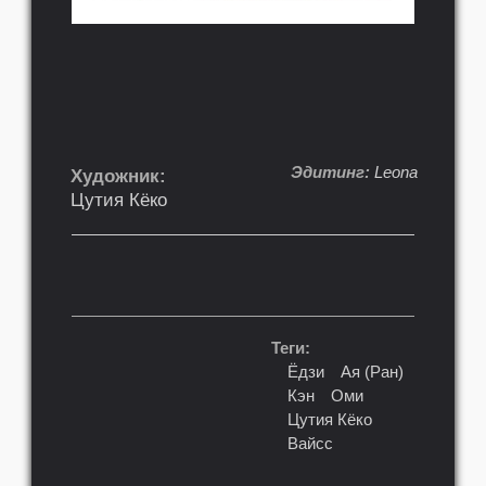
Эдитинг:
Leona
Художник:
Цутия Кёко
Теги:
Ёдзи
Ая (Ран)
Кэн
Оми
Цутия Кёко
Вайсс