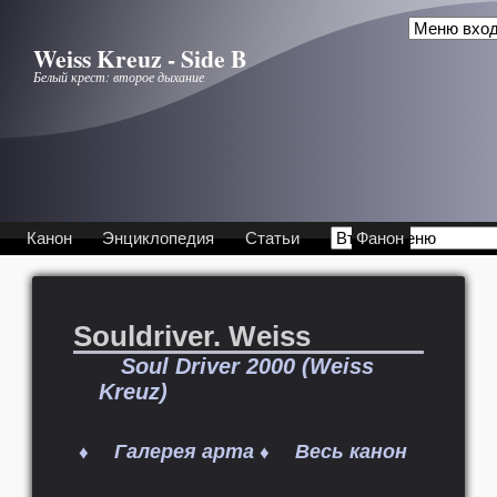
Перейти к основному содержанию
Weiss Kreuz - Side B
Белый крест: второе дыхание
Канон
Энциклопедия
Статьи
Фанон
Souldriver. Weiss
Soul Driver 2000 (Weiss
Kreuz)
Галерея арта
Весь канон
♦
♦