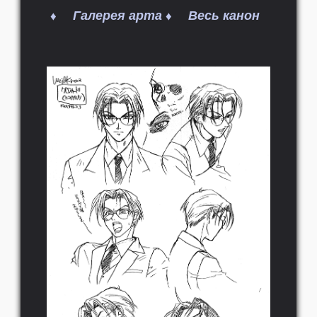
Галерея арта
Весь канон
♦
♦