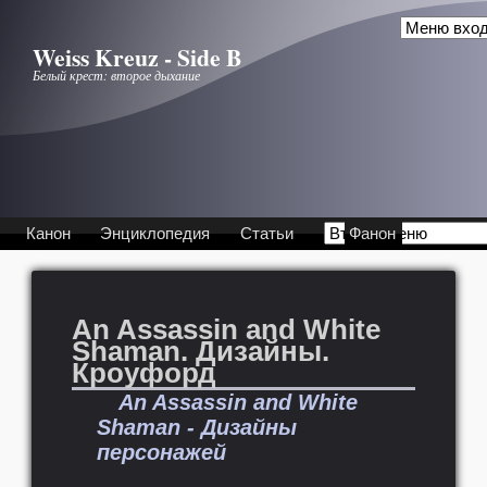
Перейти к основному содержанию
Weiss Kreuz - Side B
Белый крест: второе дыхание
Канон
Энциклопедия
Статьи
Фанон
An Assassin and White
Shaman. Дизайны.
Кроуфорд
An Assassin and White
Shaman - Дизайны
персонажей