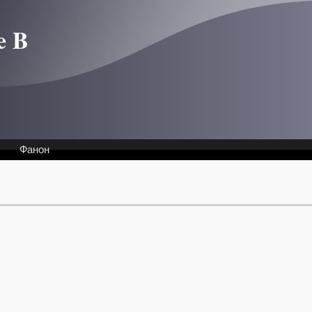
e B
Фанон
Интервью