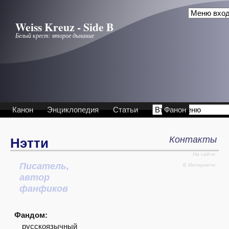
Перейти к основному содержанию
Weiss Kreuz - Side B
Белый крест: второе дыхание
Канон
Энциклопедия
Статьи
Фанон
Контакты
Нэтти
На сайте:
Писатель,
Интервью
В Интернете:
автор
фанфиков
Фандом:
русскоязычный