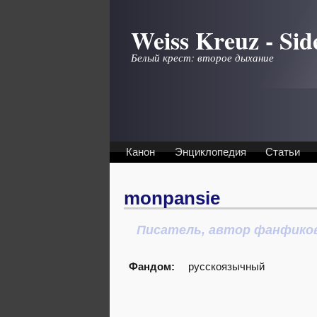
Перейти к основному содержанию
Weiss Kreuz - Sid
Белый крест: второе дыхание
Канон
Энциклопедия
Статьи
monpansie
Писатель, автор фанфико
Фандом:
русскоязычный