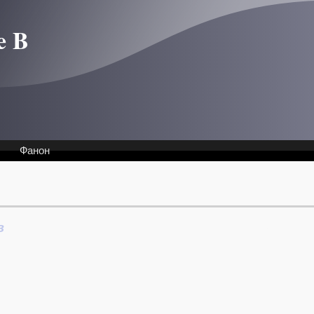
e B
Фанон
в
Интервью