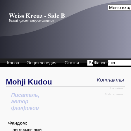
Перейти к основному содержанию
Weiss Kreuz - Side B
Белый крест: второе дыхание
Канон
Энциклопедия
Статьи
Фанон
Контакты
Mohji Kudou
На сайте:
Писатель,
Интервью
В Интернете:
автор
фанфиков
Фандом:
англоязычный