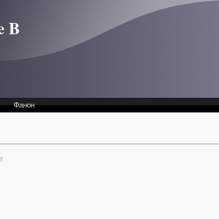
e B
Фанон
в
Интервью