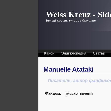
Перейти к основному содержанию
Weiss Kreuz - Sid
Белый крест: второе дыхание
Канон
Энциклопедия
Статьи
Manuelle Atataki
Писатель, автор фанфико
Фандом:
русскоязычный