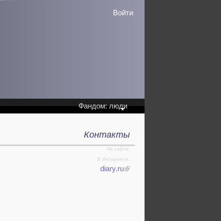
Войти
Фандом: люди
Контакты
На сайте:
В Интернете:
diary.ru