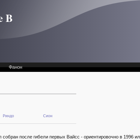
e B
Фанон
Риндо
Сион
 собран после гибели первых Вайсс - ориентировочно в 1996 и