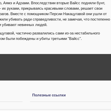
до, Аямэ и Адзами. Впоследствии вторые Вайсс подняли бунт,
и - их руками, прикрываясь красивыми словами, решает свои
рагов. Вместе с помощником Персии Накацугавой они ушли от
или убивать ради справедливости, не замечая, что постепенно
ни убивают невинных людей.
цугавой, частично развалились сами из-за нестабильного
том были побеждены и убиты третьими "Вайсс".
Полезные ссылки