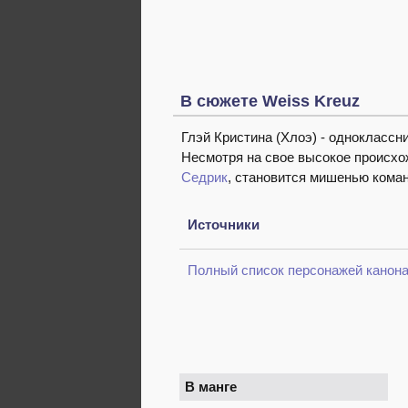
В сюжете Weiss Kreuz
Глэй Кристина (Хлоэ) - однокласс
Несмотря на свое высокое происхо
Седрик
, становится мишенью ком
Источники
Полный список персонажей канон
В манге