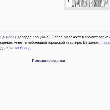
ница
Хлоэ
(Эдварда Кроцника). Слепа, увлекается аромотерапией
ждение, живет в небольшой городской квартире. Ее жених,
Пауэ
анды
Криптонбранд
.
Полезные ссылки
а