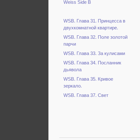
Weiss Side B
WSB. Глава 31. Принцесса в
двухкомнатной квартире.
WSB. Глава 32. Поле золотой
парчи
WSB. Глава 33. За кулисами
WSB. Глава 34. Посланник
дьявола
WSB. Глава 35. Кривое
зеркало.
WSB. Глава 37. Свет