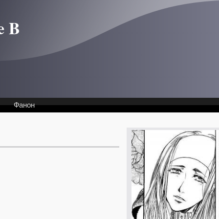
e B
Фанон