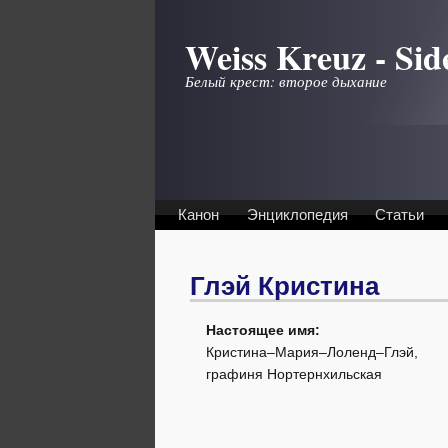
Перейти к основному содержанию
Weiss Kreuz - Sid
Белый крест: второе дыхание
Канон
Энциклопедия
Статьи
Глэй Кристина
Настоящее имя:
Кристина–Мария–Лоленд–Глэй,
графиня Нортернхильская