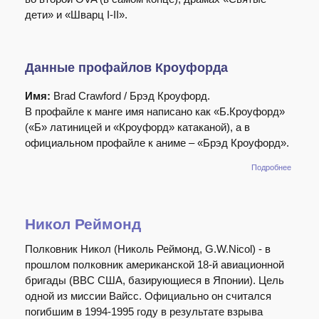
дети» и «Шварц I-II».
Данные профайлов Кроуфорда
Имя:
Brad Crawford / Брэд Кроуфорд.
В профайле к манге имя написано как «Б.Кроуфорд»
(«Б» латиницей и «Кроуфорд» катаканой), а в
официальном профайле к аниме – «Брэд Кроуфорд».
о Брэд
Подробнее
Кроуфо
Никол Реймонд
Полковник Никол (Николь Реймонд, G.W.Nicol) - в
прошлом полковник американской 18-й авиационной
бригады (ВВС США, базирующиеся в Японии). Цель
одной из миссии Вайсс. Официально он считался
погибшим в 1994-1995 году в результате взрыва