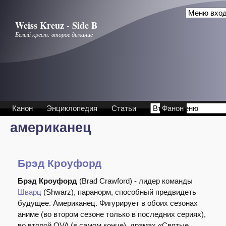
Перейти к основному содержанию
Weiss Kreuz - Side B
Белый крест: второе дыхание
Канон
Энциклопедия
Статьи
Фанон
американец
Брэд Кроуфорд
Брэд Кроуфорд
(Brad Crawford) - лидер команды
Шварц
(Shwarz), паранорм, способный предвидеть
будущее. Американец. Фигурирует в обоих сезонах
аниме (во втором сезоне только в последних сериях),
во второй OVA (в самом конце), драмах «Святые