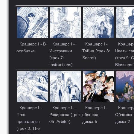
Крашерс I - В
Крашерс I -
Крашерс I -
Крашерс
особняке
Инструкции
Тайна (трек 8:
Цветы са
(трек 7:
Secret)
(трек 9: 
Instructions)
Blossoms
Крашерс I -
Крашерс I -
Крашерс I -
Крашерс
План
Рокировка (трек
обложка
Обложка
провалился
05: Arbiter)
диска-5
диска-2
(трек 3: The