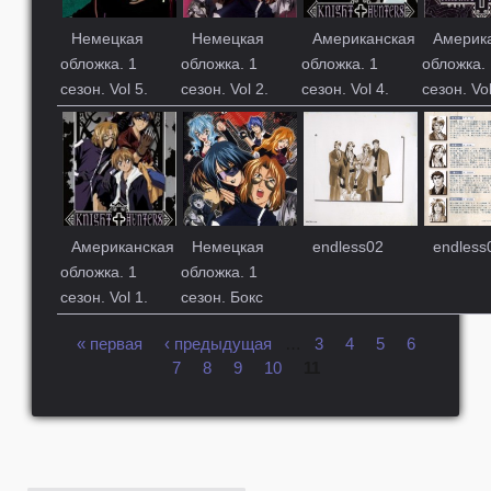
Немецкая
Немецкая
Американская
Америк
обложка. 1
обложка. 1
обложка. 1
обложка. 
сезон. Vol 5.
сезон. Vol 2.
сезон. Vol 4.
сезон. Vol
Американская
Немецкая
endless02
endless
обложка. 1
обложка. 1
сезон. Vol 1.
сезон. Бокс
« первая
‹ предыдущая
…
3
4
5
6
Страницы
7
8
9
10
11