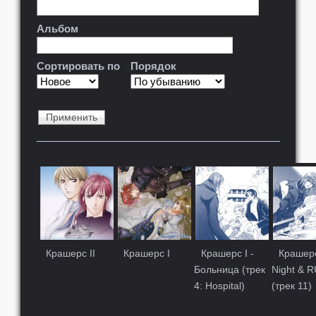
Альбом
Сортировать по
Порядок
Крашерс II
Крашерс I
Крашерс I -
Крашерс
Больница (трек
Night & 
4: Hospital)
(трек 11)