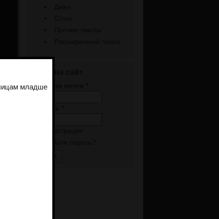
Джен
Слэш
Прочие тексты
Расширенный поиск
Вход на сайт
Имя или почта
*
 лицам младше
Пароль
*
л
Регистрация
Забыли пароль?