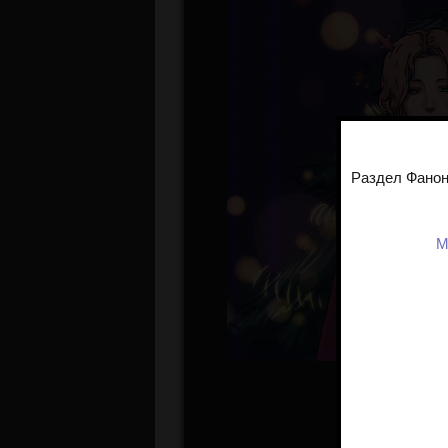
Раздел Фанон
М