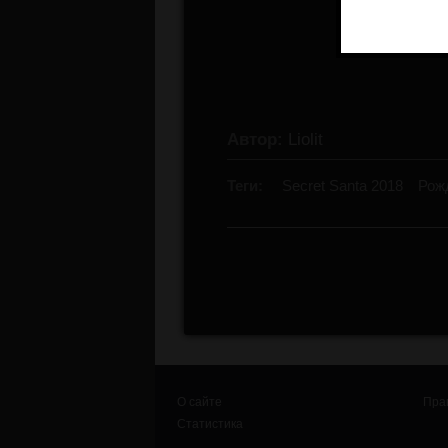
Для
Оруга
Secret Santa
Автор:
Liolit
Теги:
Secret Santa 2018
Рож
О сайте
Пра
Статистика