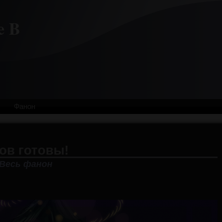
e B
Фанон
ов готовы!
Весь фанон