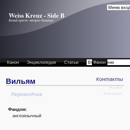
Перейти к основному содержанию
Weiss Kreuz - Side B
Белый крест: второе дыхание
Канон
Энциклопедия
Статьи
Фанон
Контакты
Вильям
На сайте:
Переводчик
Интервью
В Интернете:
Фандом:
англоязычный