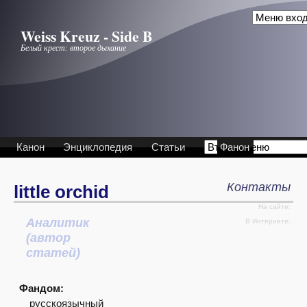
Перейти к основному содержанию
Weiss Kreuz - Side B
Белый крест: второе дыхание
Канон
Энциклопедия
Статьи
Фанон
Контакты
little orchid
На сайте:
Аналитик
Интервью
В Интернете:
(автор
статей)
Фандом:
русскоязычный