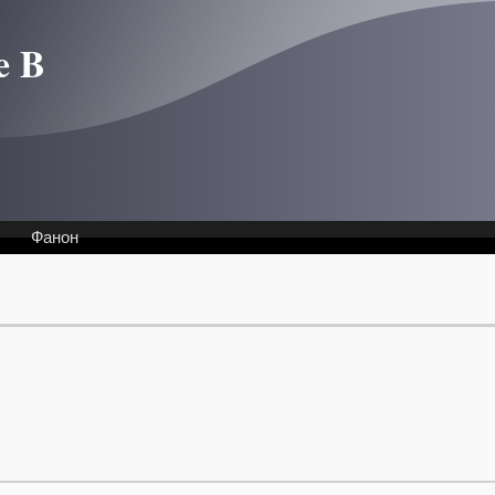
e B
Фанон
Интервью