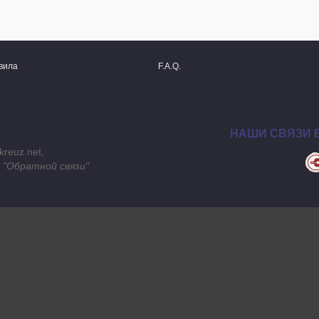
вила
F.A.Q.
НАШИ СВЯЗИ 
kreuz.net,
 "
Обратной связи
"