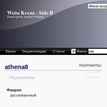
Перейти к основному содержанию
Weiss Kreuz - Side B
Белый крест: второе дыхание
Канон
Энциклопедия
Статьи
Фанон
Контакты
athena8
На сайте:
Переводчик
Интервью
В Интернете:
Фандом:
русскоязычный