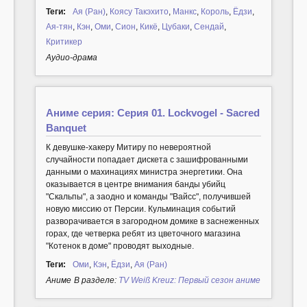
Теги:
Ая (Ран)
,
Коясу Такэхито
,
Манкс
,
Король
,
Ёдзи
,
Ая-тян
,
Кэн
,
Оми
,
Сион
,
Кикё
,
Цубаки
,
Сендай
,
Критикер
Аудио-драма
Аниме серия: Серия 01. Lockvogel - Sacred
Banquet
К девушке-хакеру Митиру по невероятной
случайности попадает дискета с зашифрованными
данными о махинациях министра энергетики. Она
оказывается в центре внимания банды убийц
"Скальпы", а заодно и команды "Вайсс", получившей
новую миссию от Персии. Кульминация событий
разворачивается в загородном домике в заснеженных
горах, где четверка ребят из цветочного магазина
"Котенок в доме" проводят выходные.
Теги:
Оми
,
Кэн
,
Ёдзи
,
Ая (Ран)
Аниме
В разделе:
TV Weiß Kreuz: Первый сезон аниме