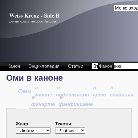
Перейти к основному содержанию
Weiss Kreuz - Side B
Белый крест: второе дыхание
Канон
Энциклопедия
Статьи
Фанон
Оми в каноне
в
в
в
в
Оми
каноне
информации
арте
статьях
в
в
фанарте
фанфикшене
Жанр
Тексты