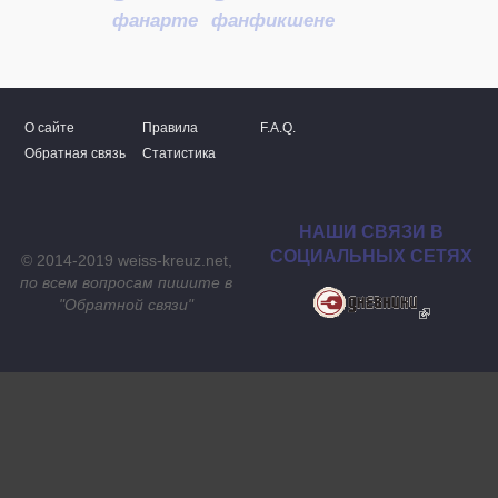
фанарте
фанфикшене
О сайте
Правила
F.A.Q.
Обратная связь
Статистика
НАШИ СВЯЗИ В
СОЦИАЛЬНЫХ СЕТЯХ
© 2014-2019 weiss-kreuz.net,
по всем вопросам пишите в
"
Обратной связи
"