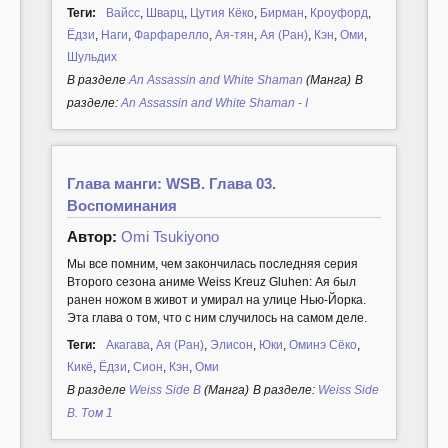
Теги:
Вайсс
,
Шварц
,
Цутия Кёко
,
Бирман
,
Кроуфорд
,
Ёдзи
,
Наги
,
Фарфарелло
,
Ая-тян
,
Ая (Ран)
,
Кэн
,
Оми
,
Шульдих
В разделе
An Assassin and White Shaman
(Манга)
В
разделе:
An Assassin and White Shaman - I
Глава манги: WSB. Глава 03.
Воспоминания
Автор:
Omi Tsukiyono
Мы все помним, чем закончилась последняя серия
Второго сезона аниме Weiss Kreuz Gluhen: Ая был
ранен ножом в живот и умирал на улице Нью-Йорка.
Эта глава о том, что с ним случилось на самом деле.
Теги:
Акагава
,
Ая (Ран)
,
Элисон
,
Юки
,
Оминэ Сёко
,
Кикё
,
Ёдзи
,
Сион
,
Кэн
,
Оми
В разделе
Weiss Side B
(Манга)
В разделе:
Weiss Side
B. Том 1