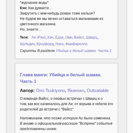
*журчание воды*
Кэн:
Как думаете…
Закрутить с кем-нибудь роман тоже нельзя?
Не будем же мы вечно оставаться мальчиками из
цветочного магазина.
Но, знаете…
Теги:
Ая (Ран)
,
Кэн
,
Ёдзи
,
Оми
,
Вайсс
,
Шварц
,
Шульдих
,
Кроуфорд
,
Наги
,
Фарфарелло
Cкрипты
В разделе
Убийца и белый шаман. Часть 1
Глава манги: Убийца и белый шаман.
Часть 1
Автор:
Omi Tsukiyono
,
Якинэко
,
Outsatiable
О команде Вайсс, о первых встречах с Шварц и о
том, как все начиналось для Аи: от взрыва и гибели его
родителей до встречи с "Вайсс".
Напоминаем, что позже история Аи была изменена.
В аниме и официальном рассказе "Встреча" события
представлены иначе.