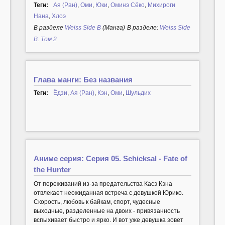
Теги:
Ая (Ран)
,
Оми
,
Юки
,
Оминэ Сёко
,
Михироги
Нана
,
Хлоэ
В разделе
Weiss Side B
(Манга)
В разделе:
Weiss Side
B. Том 2
Глава манги: Без названия
Теги:
Ёдзи
,
Ая (Ран)
,
Кэн
,
Оми
,
Шульдих
Аниме серия: Серия 05. Schicksal - Fate of
the Hunter
От переживаний из-за предательства Касэ Кэна
отвлекает неожиданная встреча с девушкой Юрико.
Скорость, любовь к байкам, спорт, чудесные
выходные, разделенные на двоих - привязанность
вспыхивает быстро и ярко. И вот уже девушка зовет