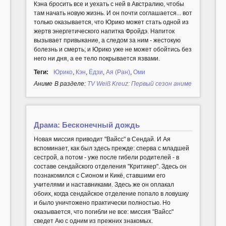
Кэна бросить все и уехать с ней в Австралию, чтобы
там начать новую жизнь. И он почти соглашается... вот
только оказывается, что Юрико может стать одной из
жертв энергетического напитка Фройдэ. Напиток
вызывает привыкание, а следом за ним - жестокую
болезнь и смерть; и Юрико уже не может обойтись без
него ни дня, а ее тело покрывается язвами.
Теги:
Юрико
,
Кэн
,
Ёдзи
,
Ая (Ран)
,
Оми
Аниме
В разделе:
TV Weiß Kreuz: Первый сезон аниме
Драма: Бесконечный дождь
Новая миссия приводит "Вайсс" в Сендай. И Ая
вспоминает, как был здесь прежде: сперва с младшей
сестрой, а потом - уже после гибели родителей - в
составе сендайского отделения "Критикер". Здесь он
познакомился с Сионом и Кикё, ставшими его
учителями и наставниками. Здесь же он оплакал
обоих, когда сендайское отделение попало в ловушку
и было уничтожено практически полностью. Но
оказывается, что погибли не все: миссия "Вайсс"
сведет Аю с одним из прежних знакомых.