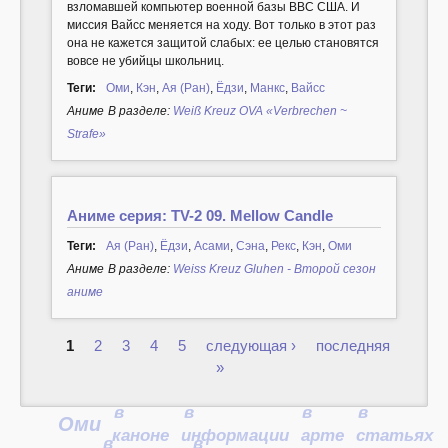
взломавшей компьютер военной базы ВВС США. И
миссия Вайсс меняется на ходу. Вот только в этот раз
она не кажется защитой слабых: ее целью становятся
вовсе не убийцы школьниц.
Теги:
Оми
,
Кэн
,
Ая (Ран)
,
Ёдзи
,
Манкс
,
Вайсс
Аниме
В разделе:
Weiß Kreuz OVA «Verbrechen ~
Strafe»
Аниме серия: TV-2 09. Mellow Candle
Теги:
Ая (Ран)
,
Ёдзи
,
Асами
,
Сэна
,
Рекс
,
Кэн
,
Оми
Аниме
В разделе:
Weiss Kreuz Gluhen - Второй сезон
аниме
1
2
3
4
5
следующая ›
последняя
Страницы
»
в
в
в
в
Оми
каноне
информации
арте
статьях
в
в