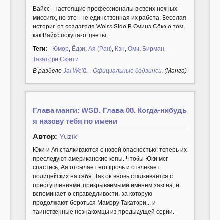
Вайсс - настоящие профессионалы в своих ночных
миссиях, но это - не единственная их работа. Веселая
история от создателя Weiss Side B Оминэ Сёко о том,
как Вайсс покупают цветы.
Теги:
Юмор
,
Ёдзи
,
Ая (Ран)
,
Кэн
,
Оми
,
Бирман
,
Такатори Сюити
В разделе
Ja! Weiß. - Официальные додзинси.
(Манга)
Глава манги: WSB. Глава 08. Когда-нибудь
я назову тебя по имени
Автор:
Yuzik
Юки и Ая сталкиваются с новой опасностью: теперь их
преследуют американские копы. Чтобы Юки мог
спастись, Ая отсылает его прочь и отвлекает
полицейских на себя. Так он вновь сталкивается с
преступлениями, прикрываемыми именем закона, и
вспоминает о справедливости, за которую
продолжают бороться Мамору Такатори... и
таинственные незнакомцы из предыдущей серии.