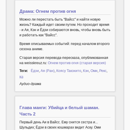
Драма: Огнем против огня
Можно ли перестать быть "Вайсс" и найти новую
жизнь? Каждый идет своим путем. Но проходит время
- и Ая, Кэн и Ёдзи собираются вновь, чтобы вновь быть
и работать как "Вайсс".
Время описываемых событий: перед началом второго
сезона аниме.
Старая версия перевода-пересказа, опубликованная
на weisskreuz.ru:
Огнем против огня (старая версия)
Теги:
Ёдзи
,
Ая (Ран)
,
Коясу Такэхито
,
Кэн
,
Оми
,
Рекс
,
Кё
Аудио-драма
Глава манги: Убийца и белый шаман.
Часть 2
Первый день Аи в Вайсс. Ему снится сестра и...
Шульдих; Ёдзи в своих кошмарах видит Аску. Оми