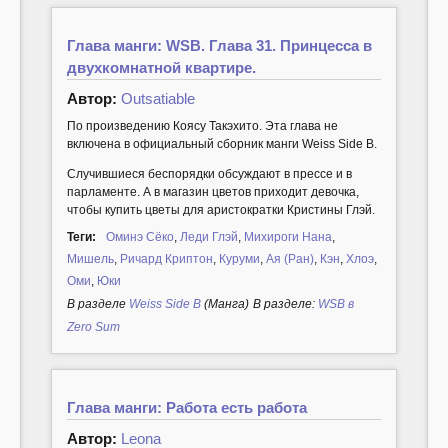
Глава манги: WSB. Глава 31. Принцесса в
двухкомнатной квартире.
Автор:
Outsatiable
По произведению Коясу Такэхито. Эта глава не
включена в официальный сборник манги Weiss Side B.
Случившиеся беспорядки обсуждают в прессе и в
парламенте. А в магазин цветов приходит девочка,
чтобы купить цветы для аристократки Кристины Глэй.
Теги:
Оминэ Сёко
,
Леди Глэй
,
Михироги Нана
,
Мишель
,
Ричард Криптон
,
Куруми
,
Ая (Ран)
,
Кэн
,
Хлоэ
,
Оми
,
Юки
В разделе
Weiss Side B
(Манга)
В разделе:
WSB в
Zero Sum
Глава манги: Работа есть работа
Автор:
Leona