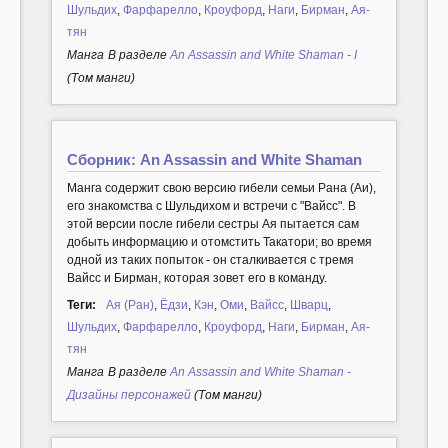
Шульдих
,
Фарфарелло
,
Кроуфорд
,
Наги
,
Бирман
,
Ая-
тян
Манга
В разделе
An Assassin and White Shaman - I
(Том манги)
Сборник: An Assassin and White Shaman
Манга содержит свою версию гибели семьи Рана (Аи),
его знакомства с Шульдихом и встречи с "Вайсс". В
этой версии после гибели сестры Ая пытается сам
добыть информацию и отомстить Такатори; во время
одной из таких попыток - он сталкивается с тремя
Вайсс и Бирман, которая зовет его в команду.
Теги:
Ая (Ран)
,
Ёдзи
,
Кэн
,
Оми
,
Вайсс
,
Шварц
,
Шульдих
,
Фарфарелло
,
Кроуфорд
,
Наги
,
Бирман
,
Ая-
тян
Манга
В разделе
An Assassin and White Shaman -
Дизайны персонажей
(Том манги)