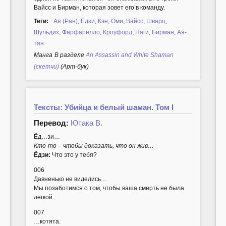
Вайсс и Бирман, которая зовет его в команду.
Теги:
Ая (Ран)
,
Ёдзи
,
Кэн
,
Оми
,
Вайсс
,
Шварц
,
Шульдих
,
Фарфарелло
,
Кроуфорд
,
Наги
,
Бирман
,
Ая-
тян
Манга
В разделе
An Assassin and White Shaman
(скетчи)
(Арт-бук)
Тексты: Убийца и белый шаман. Том I
Перевод:
Ютака В.
Ёд…зи…
Кто-то – чтобы доказать, что он жив…
Ёдзи:
Что это у тебя?
006
Давненько не виделись…
Мы позаботимся о том, чтобы ваша смерть не была
легкой.
007
…котята.