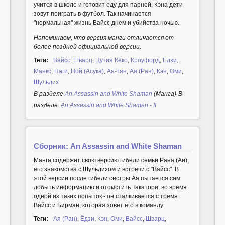
учится в школе и готовит еду для парней. Кэна дети
зовут поиграть в футбол. Так начинается
"нормальная" жизнь Вайсс днем и убийства ночью.
Напоминаем, что версия манги отличается от
более поздней официальной версии.
Теги:
Вайсс
,
Шварц
,
Цутия Кёко
,
Кроуфорд
,
Ёдзи
,
Манкс
,
Наги
,
Ной (Асука)
,
Ая-тян
,
Ая (Ран)
,
Кэн
,
Оми
,
Шульдих
В разделе
An Assassin and White Shaman
(Манга)
В
разделе:
An Assassin and White Shaman - II
Сборник: An Assassin and White Shaman
Манга содержит свою версию гибели семьи Рана (Аи),
его знакомства с Шульдихом и встречи с "Вайсс". В
этой версии после гибели сестры Ая пытается сам
добыть информацию и отомстить Такатори; во время
одной из таких попыток - он сталкивается с тремя
Вайсс и Бирман, которая зовет его в команду.
Теги:
Ая (Ран)
,
Ёдзи
,
Кэн
,
Оми
,
Вайсс
,
Шварц
,