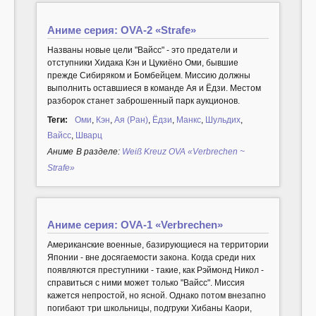
Аниме серия: OVA-2 «Strafe»
Названы новые цели "Вайсс" - это предатели и
отступники Хидака Кэн и Цукиёно Оми, бывшие
прежде Сибиряком и Бомбейцем. Миссию должны
выполнить оставшиеся в команде Ая и Ёдзи. Местом
разборок станет заброшенный парк аукционов.
Теги:
Оми
,
Кэн
,
Ая (Ран)
,
Ёдзи
,
Манкс
,
Шульдих
,
Вайсс
,
Шварц
Аниме
В разделе:
Weiß Kreuz OVA «Verbrechen ~
Strafe»
Аниме серия: OVA-1 «Verbrechen»
Американские военные, базирующиеся на территории
Японии - вне досягаемости закона. Когда среди них
появляются преступники - такие, как Рэймонд Никол -
справиться с ними может только "Вайсс". Миссия
кажется непростой, но ясной. Однако потом внезапно
погибают три школьницы, подгруки Хибаны Каори,