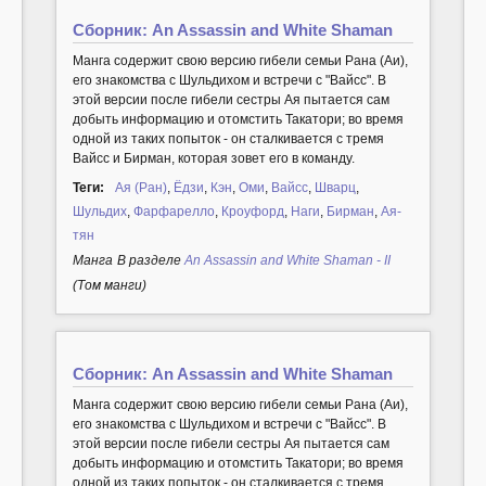
Сборник: An Assassin and White Shaman
Манга содержит свою версию гибели семьи Рана (Аи),
его знакомства с Шульдихом и встречи с "Вайсс". В
этой версии после гибели сестры Ая пытается сам
добыть информацию и отомстить Такатори; во время
одной из таких попыток - он сталкивается с тремя
Вайсс и Бирман, которая зовет его в команду.
Теги:
Ая (Ран)
,
Ёдзи
,
Кэн
,
Оми
,
Вайсс
,
Шварц
,
Шульдих
,
Фарфарелло
,
Кроуфорд
,
Наги
,
Бирман
,
Ая-
тян
Манга
В разделе
An Assassin and White Shaman - II
(Том манги)
Сборник: An Assassin and White Shaman
Манга содержит свою версию гибели семьи Рана (Аи),
его знакомства с Шульдихом и встречи с "Вайсс". В
этой версии после гибели сестры Ая пытается сам
добыть информацию и отомстить Такатори; во время
одной из таких попыток - он сталкивается с тремя