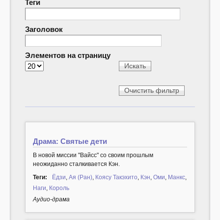
Теги
Заголовок
Элементов на страницу
Драма: Святые дети
В новой миссии "Вайсс" со своим прошлым
неожиданно сталкивается Кэн.
Теги:
Ёдзи
,
Ая (Ран)
,
Коясу Такэхито
,
Кэн
,
Оми
,
Манкс
,
Наги
,
Король
Аудио-драма