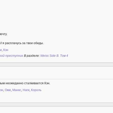
ечту.
/ я расплачусь за твои обиды.
и
,
Кэн
ерой-преступник
В разделе:
Weiss Side B. Том 4
лым неожиданно сталкивается Кэн.
эн
,
Оми
,
Манкс
,
Наги
,
Король