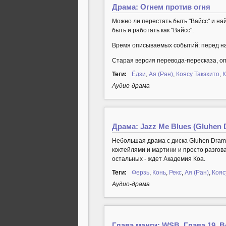
Драма: Огнем против огня
Можно ли перестать быть "Вайсс" и най
быть и работать как "Вайсс".
Время описываемых событий: перед на
Старая версия перевода-пересказа, оп
Теги:
Ёдзи
,
Ая (Ран)
,
Коясу Такэхито
,
К
Аудио-драма
Драма: Jazz Me Blues (Gluhen D
Небольшая драма с диска Gluhen Dramat
коктейлями и мартини и просто разгов
остальных - ждет Академия Коа.
Теги:
Ферзь
,
Конь
,
Рекс
,
Ая (Ран)
,
Кояс
Аудио-драма
Глава манги: WSB. Глава 19. 