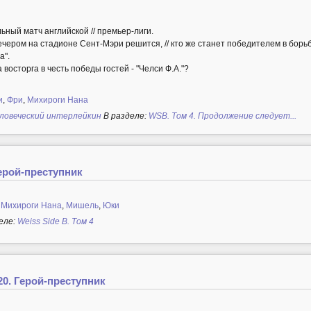
ный матч английской // премьер-лиги.
чером на стадионе Сент-Мэри решится, // кто же станет победителем в борь
а".
восторга в честь победы гостей - "Челси Ф.А."?
и
,
Фри
,
Михироги Нана
еловеческий интерлейкин
В разделе:
WSB. Том 4. Продолжение следует...
Герой-преступник
,
Михироги Нана
,
Мишель
,
Юки
еле:
Weiss Side B. Том 4
20. Герой-преступник