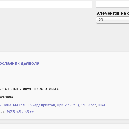
Элементов на 
20
Посланник дьявола
в счастья, утонул в грохоте взрыва...
акехито
и Нана
,
Мишель
,
Ричард Криптон
,
Фри
,
Ая (Ран)
,
Кэн
,
Хлоэ
,
Юки
еле:
WSB в Zero Sum