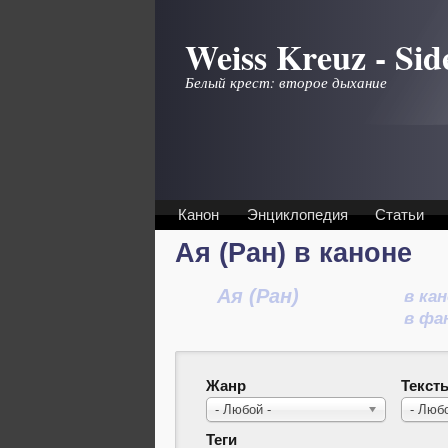
Перейти к основному содержанию
Weiss Kreuz - Sid
Белый крест: второе дыхание
Канон
Энциклопедия
Статьи
Ая (Ран) в каноне
Ая (Ран)
в ка
в фа
Жанр
Текст
- Любой -
- Любо
Теги