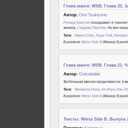
Глава манги: WSB. Глава 33. 
Автор:
Omi Tsukiyono
Ричард Криптон
опаздывает и торопитс
жениха,
Седрика Пауэлла
. Но все оказ
Теги:
Оминэ Сёко
,
Леди Глэй
,
Михирог
В разделе
Weiss Side B
(Манга)
В разд
Глава манги: WSB. Глава 21. 
Автор:
Outsatiable
Футбольная миссия продолжается, и мы
Теги:
Михироги Нана
,
Ая (Ран)
,
Кэн
,
Ю
В разделе
Weiss Side B
(Манга)
В разд
Тексты: Weiss Side B. Выпуск
Перевод:
Котокрыс