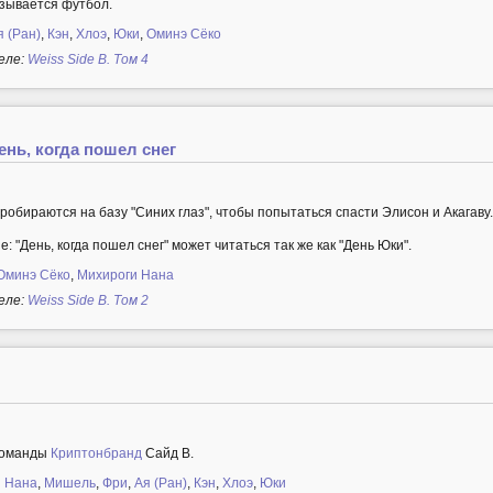
азывается футбол.
я (Ран)
,
Кэн
,
Хлоэ
,
Юки
,
Оминэ Сёко
еле:
Weiss Side B. Том 4
ень, когда пошел снег
обираются на базу "Синих глаз", чтобы попытаться спасти Элисон и Акагаву
: "День, когда пошел снег" может читаться так же как "День Юки".
Оминэ Сёко
,
Михироги Нана
еле:
Weiss Side B. Том 2
 команды
Криптонбранд
Сайд B.
 Нана
,
Мишель
,
Фри
,
Ая (Ран)
,
Кэн
,
Хлоэ
,
Юки