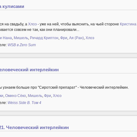
За кулисами
я на свадьбу, а
Хлоэ
- уже на ней, чтобы выяснить, на чьей стороне
Кристина
ывается совсем не так, как они планировали...
и Нана
,
Мишель
,
Ричард Криптон
,
Фри
,
Ая (Ран)
,
Хлоэ
еле:
WSB в Zero Sum
Человеческий интерлейкин
 узнаем больше про "Сиротский препарат" - Человеческий интерлейкин.
ки
,
Оминэ Сёко
,
Мишель
,
Фри
,
Хлоэ
еле:
Weiss Side B. Том 4
 21. Человеческий интерлейкин