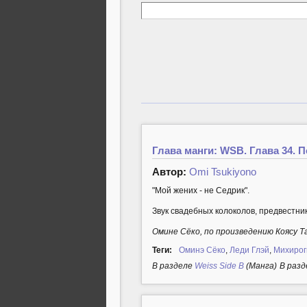
Глава манги: WSB. Глава 34. 
Автор:
Omi Tsukiyono
"Мой жених - не Седрик".
Звук свадебных колоколов, предвестнико
Омине Сёко, по произведению Коясу Т
Теги:
Оминэ Сёко
,
Леди Глэй
,
Михирог
В разделе
Weiss Side B
(Манга)
В разд