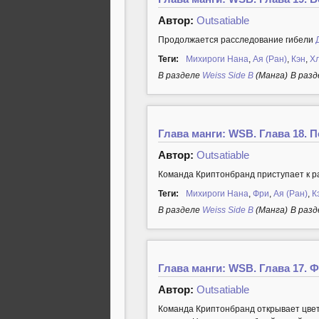
Автор:
Outsatiable
Продолжается расследование гибели
Теги:
Михироги Нана
,
Ая (Ран)
,
Кэн
,
Х
В разделе
Weiss Side B
(Манга)
В разд
Глава манги: WSB. Глава 18. 
Автор:
Outsatiable
Команда Криптонбранд приступает к р
Теги:
Михироги Нана
,
Фри
,
Ая (Ран)
,
К
В разделе
Weiss Side B
(Манга)
В разд
Глава манги: WSB. Глава 17. 
Автор:
Outsatiable
Команда Криптонбранд открывает цвет