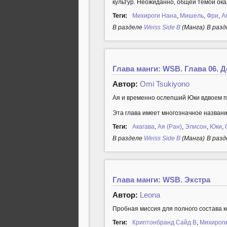
культур. Неожиданно, общей темой ок
Теги:
Михироги Нана
,
Мишель
,
Фри
,
А
В разделе
Weiss Side B
(Манга)
В разд
Глава манги: WSB. Глава 06. Д
Автор:
Omi Tsukiyono
Ая и временно ослепший Юки вдвоем пр
Эта глава имеет многозначное название
Теги:
Акагава
,
Ая (Ран)
,
Элисон
,
Юки
,
В разделе
Weiss Side B
(Манга)
В разд
Глава манги: WSB. Экстра
Автор:
Leona
Пробная миссия для полного состава
Теги:
Криптонбранд Сайд B
,
Михироги