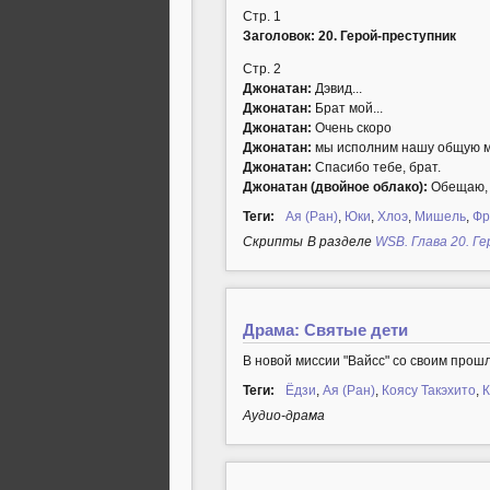
Стр. 1
Заголовок: 20. Герой-преступник
Стр. 2
Джонатан:
Дэвид...
Джонатан:
Брат мой...
Джонатан:
Очень скоро
Джонатан:
мы исполним нашу общую м
Джонатан:
Спасибо тебе, брат.
Джонатан (двойное облако):
Обещаю, /
Теги:
Ая (Ран)
,
Юки
,
Хлоэ
,
Мишель
,
Фр
Cкрипты
В разделе
WSB. Глава 20. Г
Драма: Святые дети
В новой миссии "Вайсс" со своим прош
Теги:
Ёдзи
,
Ая (Ран)
,
Коясу Такэхито
,
К
Аудио-драма