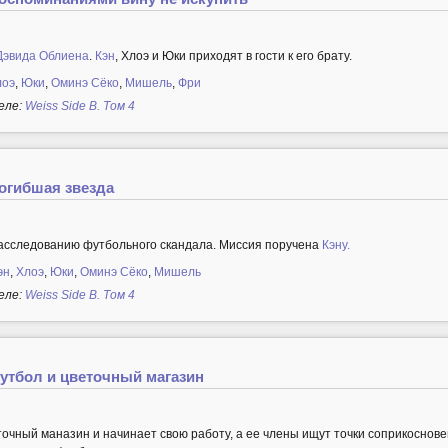
Дэвида Облиена
.
Кэн
, Хлоэ и Юки приходят в гости к его брату.
лоэ
,
Юки
,
Оминэ Сёко
,
Мишель
,
Фри
еле:
Weiss Side B. Том 4
Погибшая звезда
асследованию футбольного скандала. Миссия поручена
Кэну.
эн
,
Хлоэ
,
Юки
,
Оминэ Сёко
,
Мишель
еле:
Weiss Side B. Том 4
Футбол и цветочный магазин
очный маназин и начинает свою работу, а ее члены ищут точки соприкоснов