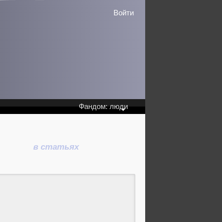
Войти
Фандом: люди
в статьях