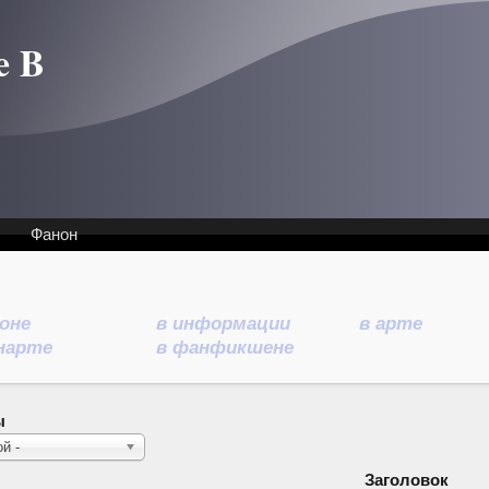
e B
Фанон
ноне
в информации
в арте
нарте
в фанфикшене
ы
й -
Заголовок