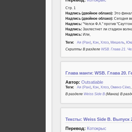
Стр. 1
Надпись (двойное облако):
Это финаль
Надпись (двойное облако):
Сегодня ве
Надпись:
"Челси Ф.А." против "Сауттон
Надпись:
Захлестнет ли стадион волна 
Надпись:
Или,
Теги:
Ая (Ран)
,
Кэн
,
Хлоэ
,
Мишель
,
Юк
Cкрипты
В разделе
WSB. Глава 21. Ч
Глава манги: WSB. Глава 20. 
Автор:
Outsatiable
Теги:
Ая (Ран)
,
Кэн
,
Хлоэ
,
Оминэ Сёко
В разделе
Weiss Side B
(Манга)
В разд
Тексты: Weiss Side B. Выпуск 
Перевод:
Котокрыс