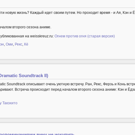
ти новую жизнь? Каждый идет своим путем. Но проходит время - и Ая, Кэн и 
чалом второго сезона аниме.
убликованная на weisskreuz.ru:
Огнем против огня (старая версия)
эн
,
Оми
,
Рекс
,
Кё
ramatic Soundtrack II)
ic Soundtrack описывает очень уютную встречу. Ран, Рекс, Ферзь и Конь встр
аривают. Встреча происходит перед началом второго сезона аниме: Кэн и Ёдз
у Такэхито
Воспоминаниями вину не искупить