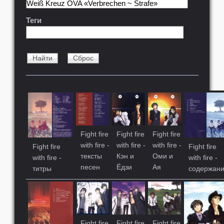
Теги
Fight fire
Fight fire
Fight fire
with fire -
with fire -
with fire -
Fight fire
Fight fire
тексты
Кэн и
Оми и
with fire -
with fire -
песен
Ёдзи
Ая
титры
содержан
Fight fire
Fight fire
Fight fire