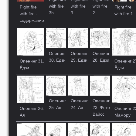
with fire
with fire
with fire
Fight fire
Fight fire
3b
3
2
with fire -
with fire 1
содержание
Опенинг
Опенинг
Опенинг
30. Ёдзи
29. Ёдзи
28. Ёдзи
Опенинг 31.
Опенинг 2
Ёдзи
Ёдзи
Опенинг
Опенинг
Опенинг
25. Ая
24. Ая
23. Фото
Опенинг 26.
Опенинг 2
Вайсс
Ая
Мамору