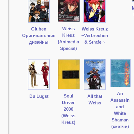
Weiss
Gluhen
Weiss Kreuz
Kreuz
Оригинальные
~Verbrechen
(Animedia
дизайны
& Strafe ~
Special)
An
Soul
Du Lugst
All that
Assassin
Driver
Weiss
and
2000
White
(Weiss
Shaman
Kreuz)
(скетчи)